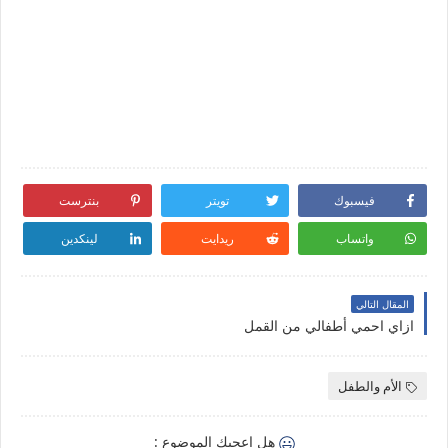
فيسبوك
تويتر
بنترست
واتساب
ريدايت
لينكدين
المقال التالي
ازاي احمي أطفالي من القمل
الأم والطفل
هل اعجبك الموضوع :