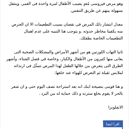
وهو مرض فيروسى مُعدٍ يصيب الأطفال لمرة واحدة فى العمر، وينتقل
بسهولة بينهم عن طريق التنفس.
معدل انتشار ذلك المرض فى نقصان بسبب التطعيمات الا ان الحرص
منه يكفينا مخاطر حدوثه .و يتوجب هنا التنبيه على عدم اهمال
التطعيمات الخاصة بطفلك.
ثانيا التهاب اللوزتين هو من أشهر الأمراض والمشكلات الصحية التى
يعانى منها كثيرون من الأطفال والكبار، وخاصة فى فصل الشتاء، وأشهر
الطرق التى يتعرض من خلالها الطفل لهذا المرض تتمثّل فى ارتدائه
لملابس ثقيلة ثم التعرض للهواء عند خلعها.
و هنا قومى بنصيحة ابنك انه بعد استراحة نصف اليوم حتى و ان شعر
بالحر لا يقوم بخلع سترته و ذلك حماية له من البرد .
الانفلونزا
اقرا ايضا