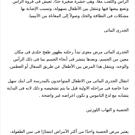
الرأس واللعب معًا، وهى حشرة صغيرة جدُّا، تعيش فى فروة الرأس
وتضع بيضها فيها وتنتقل بين الأطفال بسهولة، وتسبب الإصابة بها
مشكلات فى النظافة والحك وصولاً إلى المعاناة من الأنيميا.
الجدرى المائى
الجدرى المائى مرض معدٍى تبدأ رحلته بظهور طفح جلدى فى مكان
معين من الجسم، وبعدها ينتشر فى أنحاء الجسم بما فى ذلك الرأس
والوجه، وينتقل هذا المرض بين الأطفال عن طريق السعال أو العطس.
انتقال الجدرى المائى من الاطفال المتواجدون بالمدرسة الى ابنك سهل
جدا خاصة فى مراحله الاولية قبل ما يتم تشخيصه و ذلك لانه فى البداية
يتشابه مع لدغ الناموس و تكون اعراضه غير واضحة .
الحصبة و التهاب اللوزتين
يعتبر مرض الحصبة واحدًا من أكثر الأمراض انتشارًا فى سن الطفولة،