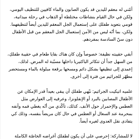
أمّني له معقم لليدين قد يكون الصابون والماء كافيين للتنظيف اليومي،
ولكن في حال القيام بنشاطات مختلطة أو الذهاب في رحلة ميدانية،
قومي بتعويد طفلكِ على إستعمال الجل المعقم لليدين أيضاً لتنظيفهما.
ولكن، بما أنّه ليس من الآمن إستعمال الجل المعقم من قبل الأطفال
دون سنّ السادسة بمفردهم.
أبقي حقيبته نظيفة: خصوصاً وإن كان هناك بقايا طعام في حقيبة طفلكِ،
من السهل جداً أن تتكاثر الباكتيريا داخلها مسبّبة له المرض. لذلك،
إعمدي إلى تنظيفها بشكل دائم ومسحها برقعة مبلولة بالماء ومستحضر
مطهّر للجراثيم من فترة إلى أخرى.
علميه اتيكيت الجراثيم: نبّهي طفلكِ أن يبقى بعيداً قدر الإمكان عن
الأطفال المصابين بالبرد أو الإنفلونزا، وعرفيه إلى العوارض مثل
العطس والإحمرار حول الأنف. كذلك، تأكّدي من أنّه يغطي فمه وأنفه
بمحرمة عند السعال أو العطس في حال كان مريضاً بنفسه، وذلك كي
يتفادى نقل العدوى لغيره أيضاً.
لا للمشاركة: إحرصي على أن يكون لطفلكِ أغراضه الخاصّة الكاملة