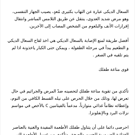
السعال الديكى عبارة عن التهاب بكتيرى مُعدٍ، يصيب الجهاز التنفسى،
وهو مرض شديد العدوى، ينتقل عن طريق التلامس المباشر وانتقال
إفرازات الأنف والبلعوم من الشخص المصاب إلى الآخرين.
أفضل طريقة لمنع الإصابة بالسعال الديكي هي اخذ لقاح السعال الديكي
و التطعيم يبدأ في مرحلة الطفولة ، ويمكن حتى الكبار ياخذونة اذا لم
يتم تلقيه في الصغر .
قوى مناعة طفلك
تأكدي من تقوية مناعة طفلكِ لتحصينه ضدّ المرض والجراثيم في حال
تعرض لها، وذلك من خلال الحرص على نيله القسط الكافي من النوم،
وإعطائه نظاماً غذائي متوازناً، مدعماً بالفيتامين C بالأخص في مواسم
نزلات البرد وىالإنفلونزا.
احرصى دائما على أن يتناول طفلك الأطعمة المفيدة والغنية بالعناصر
الغذائية الضرورية للجسم والصحة، وتأكدى من غسيل الأطعمة التى