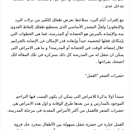
تتدخل جدى .
مع إقتراب أيام البرد، ستلاحظ تعرض طفلكِ للكثير من نزلات البرد
والإنفلونزا ولعلّ المصدر الأساسي الذي يستطيع طفلكِ إلتقاط العدوى
منه والإصابة بالمرض هو الحضانة أو المدرسة، فما هي الخطوات التي
بإمكانكِ فعلها لتحصينه جيداً وإبعاده قدر الإمكان عن الإصابة بالجراثيم
خلال إمضائه الوقت في الحضانة أو المدرسة؟ و ما هى الامراض التى
يمكن ان تنتقل له من المدرسة كل ذلك سنزكره فى تلك المقالة للك
انصحك بقراءتها .
حشرات الشعر ”القمل“
سنبدأ اولا بذكرنا للامراض التى يمكن ان يكون السبب فيها التزاحم
الموجود بالمدارس و من بعدها طرق الوقاية و اول هذه الامراض هى
حشرات الشعر فالقمل من أكثر الأمراض المعدية فى مرحلة المدرسة.
القمل عبارة عن حشرة تنتقل بسهولة بين الأطفال بمجرد حك فروة