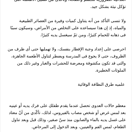
تؤكل نيئة بشكل جيد.
ولا تنسى التأكد من أنه يتناول كميات وفيرة من العصائر الطبيعية
والمياه، إذ إن هذا سيساعده على التخلص من الأمراض، وسيكون سببًا
فى ذهابه للحمام كثيرًا، ومن ثمّ سيغسل يديه كثيرًا.
احرصى على إعداد وجبة الإفطار بنفسك، ولا تهمليها حتى أى ظرف من
الظروف، حتى لا يجوع فى المدرسة ويضطر لتناول الأطعمة الجاهزة،
والتى قد تكون مكشوفة ومعرضة للحشرات والغبار وغير ذلك من
الملوثات الخطيرة.
علميه طرق النظافة الوقائية
معظم حالات العدوى تحصل عندما يقدم طفلكِ على فرك يديه أو عينيه
بعد لمس غرض أو شخص مصاب بالفيروس، لذلك، تأكّدي من أنّ معتاد
على غسل يديه بالماء والصابون منذ سنّ صغير، وذلك قبل وبعد تناول
الطعام، لمس الفم والعينين، وبعد الدخول إلى المرحاض.