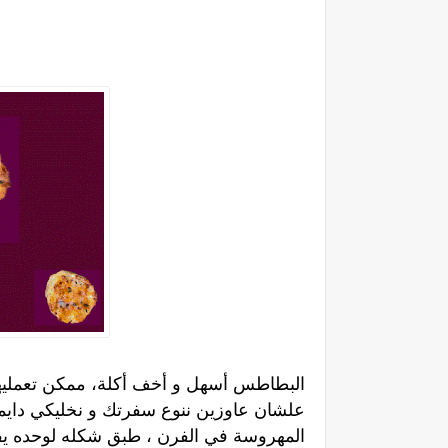
البطاطس أسهل و أخف أكلة، ممكن تعمليها 
علشان عاوزين ننوع سفرتك و نخليكي دايما
المهروسة في الفرن ، طبق شكله لوحده ي