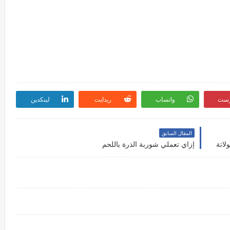
رست
واتساب
ريدايت
لينكدين
المقال السابق
لاتة
إزاي تعملي شوربة الذرة باللحم