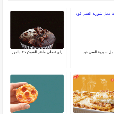
مل شوربة السي فود
إزاي تعملي مافنز الشوكولاتة بالموز