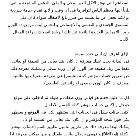
المطاعم التى توفر الاكل الغير صحى و الملئ بالدهون المشبعة و التى
يلجأ اليها معظم الناس لتوافرها فى اى وقت و لانها تقدم خدمة سريعة
،و لكننا نغفل عن ما تسببه من ضرر بالغ لاطفالنا سواء كاان على
المستوى الجسدى و النفسي و الاجتماعى و لتحمى ابنك من زيادة الوزن
و من الامراض العديدة الناتجة عن تلك الزيادة انصحك بقراءة المقال
الآتى.
ازاى اعرف ان ابنى عنده سمنة
فى البداية يجب عليك معرفة اذا كان ابنك يعانى من السمنة او يعانى
فقط من زياد طفيفة فى الوزن او ان وزنه مثالى و يمكنك معرفة ذلك
عن طريق حساب مؤشر كتلة الجسم ( هى طريقة معترف بها عالمية
لمعرف اذا كان الوزن طبيعى او زائد عن الطبيعى).
كل ما عليك فعله هو قياس وزن طفلك و طوله ثم ادخلى على موقع
جوجل و اكتبى حساب مؤشر كتلة الجسم للاطفال .
اكتبى بيانات طفل فى الخانات التى ستظهر لكى فى الموقع و سيظهر
لكى فورا نتيجة المؤشر و ان كان ابنك يعانى من السمنة او لا .
يمكنك ايضا معرفة ذلك عن طريق تحميل تطبيق باسم (حساب مؤشر
الكتلة )او (BMI) و قومى بادخال بيانات طفلك و منها يمكنك معرفة اذا