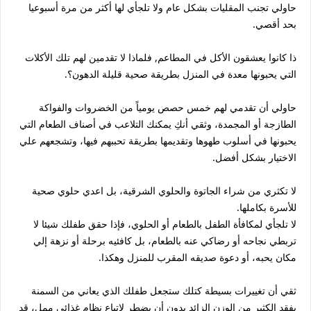
حاولي تجنب المقليات بشكل عام ولا تلجأي لها أكثر من مرة أسبوعيا
بحد أقصي.
ذا كانوا يعشقون الأكل في المطاعم, فلماذا لا تقدمين لهم تلك الأكلات
التي يحبونها معدة في المنزل بطريقة صحية قليلة الدهون؟.
حاولي أن تقدمي لهم خمس حصص يومياً من الخضروات والفواكة
الطازجة أو المجمدة، وثقي أنكِ يمكنك التلاعب في أصناف الطعام التي
يحبونها في أسلوب طهوها وتقديمها بطريقة تحببهم فيها، وتشجعهم علي
الاختيار بشكل أفضل.
لا تكثري من شراء الجاتوة والحلوي الشرقية، بل اعدي حلوي صحية
للأسرة بكاملها.
لا تلجأي لمكافأة الطفل بالطعام أو الحلوي، فإذا حقق طفلك شيئا لا
تربطي نجاحه أو رضاكي عنه بالطعام، بل كافئيه برحلة أو نزهة إلي
مكان يحبه، أو دعوة صديقه المقرب للمنزل وهكذا.
ثقي أن تغييرات بسيطة كتلك ستجعل طفلك الذي يعاني من السمنة
يفقد الكثير من الوزن الزائد بدون أن يضطر لاتباع نظام غذائي ممل، قد