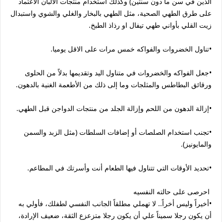
الذين في سن ما دون سنتين) وكذلك استخدام منتجات الألبان الاعتماد
على طرق الطهي الصحية، مثل الطهي بالبخار والغلي والشوي واستبدال
زيت القلي بأواني طهي تيفال او رذاذ الطبخ.
•تناول الخضروات والفواكه خمس مرات على الاقل يوميا.
•جعل الفواكه والخضروات في متناول اليد وتقديمها بدلاً من الحلوى
ورقائق البطاطس والمثلجات وما إلى ذلك من الأطعمة الغنية بالدهون.
•إزالة الدهون من اللحم وإزالة الجلد من منتجات الدواجن قبل الطهي.
•تجنب استخدام الصلصات أو إضافات السلطات (مثل الزبد والسمن
والمايونيز).
•تحديد الأوقات التي تتناول فيها الطعام أنت وأسرتك في المطاعم.
احرصى على حالته النفسيه
•أخيراً وليس أخراً.. لا تهملي مطلقاً الجانب النفسي لطفلك، فأولي به
أن يكون رجلا سميناً علي أن يكون رجلا متزعزع الثقة، ضعيف الإرادة،