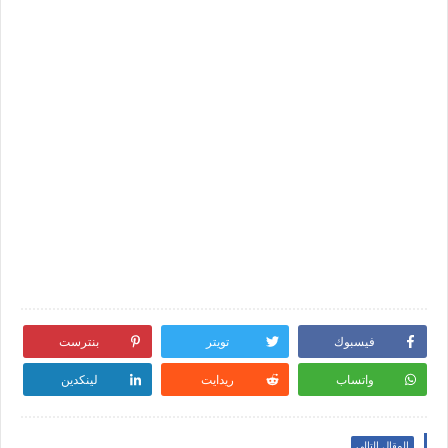
فيسبوك
تويتر
بنترست
واتساب
ريدايت
لينكدين
المقال التالي