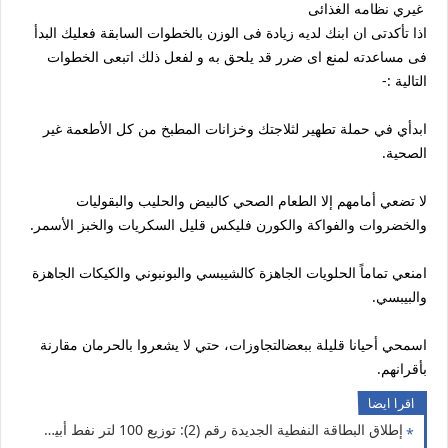
غيري نظامه الغذائى
اذا تأكدتى ان ابنك لديه زيادة فى الوزن بالخطوات السابقة فعليك البدأ
فى مساعدته لمنع اى ضرر قد يلحق به و لفعل ذلك اتبعى الخطوات
التالية :-
ابدأي في حملة تطهير لثلاجتك وخزانات المطبخ من كل الأطعمة غير
الصحية.
لا تضعي أمامهم إلا الطعام الصحي كالبيض والحليب والبقوليات
والخضروات والفواكة والكورن فليكس قليل السكريات والخبز الأسمر.
امنعي تماماً الحلويات الجاهزة كالشيبسي والبونبوني والكيكات الجاهزة
والبيبسي.
اسمحي أحيانا قليلة ببعضالتجاوزات، حتي لا يشعروا بالحرمان مقارنة
بأقرانهم.
اقرا ايضا
إطلاق البطاقة النفطية الجديدة رقم (2): توزيع 100 لتر نفط أبيض لكل عائلة