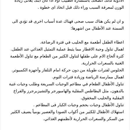
الادوية لذلك انصحك باستشارة الطبيب اولا اذا كان ابنك يعانى زيادة
الوزن لمعرفة السبب وراء ذلك قبل اتخاذ اى خطوة .
و ان لم يكن هناك سبب صحى فهناك عدة أسباب اخرى قد تؤدي الى
السمنة عند الأطفال من اشهرها:
اعطاء الطفل أطعمة مع الحليب في فترة الرضاعة.
اهمال تناول وجبة الافطار مما يثبط عملية التمثيل الغذائي عند الطفل.
كثرة ألحاح الام على طفلها لتناول الكثير من الطعام مع تناول الأطعمة
الغنية بالسعرات الحرارية.
الجلوس لفترات طويلة من دون حركة امام التلفاز وأجهزة الكمبيوتر.
اهمال ممارسة الرياضة وزيادة فترات النوم.
تناول الأطفال الطعام في مطاعم الوجبات السريعة وطلب وجبات غنية
بالدهون، مثل البطاطس المقلية والهامبورجر والتشيزبرجرز والفراخ
المقلية والحليب المخفوق.
تناول الأطفال وجبات بحجم وجبات الكبار فى المطاعم .
استهلاك الأطفال للكثير من أكواب الصودا والعصير يومياً يضيف الكثير
من السكر والسعرات الحرارية لأنظمتهم الغذائي.