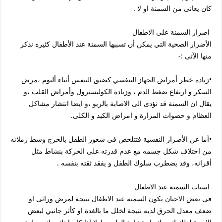
كان يعانى من السمنة او لا .
اضرار السمنة على الاطفال
الأضرار الصحية التي يمكن أن تسببها السمنة عند الأطفال كثيره نذكر
منها الآتى :-
•زيادة خطر أمراض الجهاز التنفسي كضيق التنفس أثناء ألنوم ،مرض
السكر و ارتفاع ضغط الدم ، وزيادة الكوليسترول وأمراض القلب ،و
يقال ان السمنة قد تؤدى الى الاصابة بالربو ،و ايضا انتشار مشاكل
العظام و حصوات المرارة و امراض الكبد و الكلى.
•أما عن الأضرار النفسية فتتلخص في شعور الطفل بالحرج وسط زملائه
من اختلاف شكل جسمه مع عدم قدرته على الحركة بنشاط مثل
أقرانه، وقد يضطرب سلوك الطفل و يفقد ثقته بنفسه .
اسباب السمنة عند الاطفال
فى بعض الاحيان تكون السمنة عند الاطفال نتيجة لمرض وراثى او
ضعف معدل الحرق لديه نتيجة لخلل ما بالغدة او كأثر جانبي لبعض