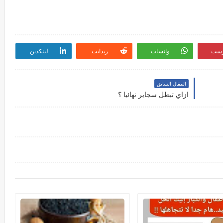
رست
واتساب
ريدايت
لينكدين
المقال السابق
ازاي تبطل سجاير نهائيا ؟