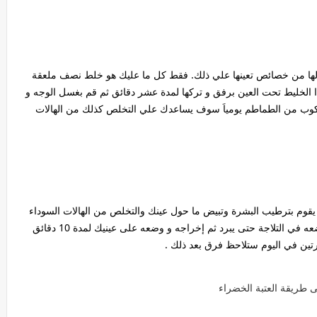
 لها من خصائص تعينها علي ذلك. فقط كل ما عليك هو خلط نصف ملعقة
 الخليط تحت العين برفق و تركها لمدة عشر دقائق ثم قم بغسل الوجه و
ب كوب من الطماطم يومياَ سوف يساعدك علي التخلص كذلك من الهالات
يقوم بترطيب البشرة وتبيض ما حول عينك والتخلص من الهالات السوداء
كل ما عليك هوا تقطيع الخيار الى شرائح صغيرة ثم وضعه في التلاجة حتى يبرد ثم إخراجه و وضعه على عينيك لمدة 10 دقائق
رتين في اليوم ستلاحظ فرق بعد ذلك .
 طريقة العتبة الخضراء