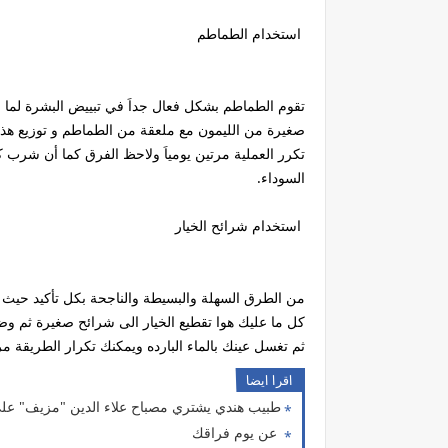
استخدام الطماطم
تقوم الطماطم بشكل فعال جداَ في تبييض البشرة لما
صغيرة من الليمون مع ملعقة من الطماطم و توزيع هذا
تكرر العملية مرتين يومياَ ولاحظ الفرق كما أن شر
السوداء.
استخدام شرائح الخيار
من الطرق السهلة والبسيطة والناجحة بكل تأكيد حيث 
ثم تغسل عينك بالماء البارده ويمكنك تكرار الطريقة م
اقرا ايضا
طبيب هندي يشتري مصباح علاء الدين "مزيف" على
عن يوم فراقك