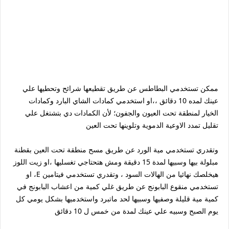
ممكن تستخدمي البطاطس عن طريق تقطيعها شرائح وتحطيها علي
عينك لمده 10 دقائق ،،او استخدمي كمادات الشاي البارد وكمادات
الخيار لمنطقة تحت العيون والجفون؛ لأن الكمادات دي بتشتغل علي
تقليل تمدد الاوعية الدموية وتلوينها تحت العين
وتقدري تستخدمي مية الورد عن طريق مسح منطقة تحت العين بقطنة
مبلولة بيها وسبيها لمدة 15 دقيقة ومش هتحتاجي تغسليها ،او زيت اللوز
هيخلصك نهائيا من الهالات السود ، وتقدري تستخدمي فيتامين E، او
تستخدمي منقوع البابونج عن طريق غلي كمية من اعشاب البابونج في
كمية مية قليلة وصفيها وسبيها لحد ماتبرد واستخدميها بشكل يومي كل
يوم الصبح وسبيه علي عينك لمدة من خمس ل 10 دقائق