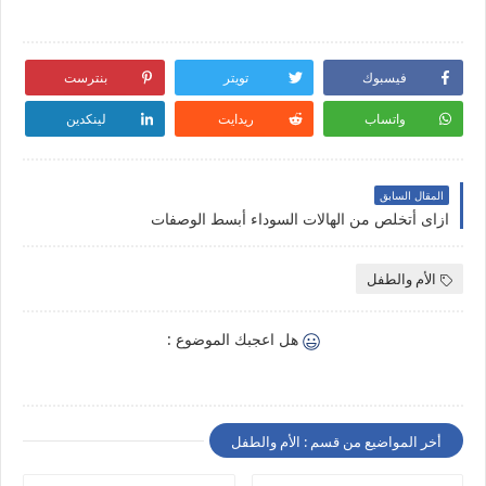
فيسبوك
تويتر
بنترست
واتساب
ريدايت
لينكدين
المقال السابق
ازاى أتخلص من الهالات السوداء أبسط الوصفات
الأم والطفل
هل اعجبك الموضوع :
أخر المواضيع من قسم : الأم والطفل