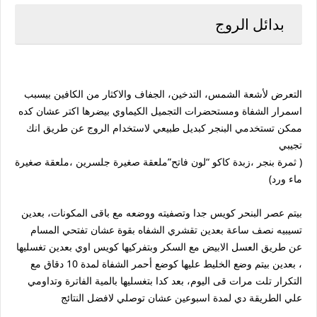
بدائل الروج
التعرض لأشعة الشمس، التدخين، الجفاف والاكثار من الكافين بيسبب
اسمرار الشفاة ومستحضرات التجميل الكيماوي بيضرها اكتر عشان كده
ممكن تستخدمي البنجر كبديل طبيعي لاستخدام الروج عن طريق انك
تجيبي
( ثمرة بنجر ،زبدة كاكو “لون فاتح”ملعقة صغيرة جلسرين ،ملعقة صغيرة
ماء ورد)
بيتم عصر البنحر كويس جدا وتصفيته ووضعه مع باقى المكونات، بعدين
تسيبيه نصف ساعة بعدين تقشري الشفاه بقوة عشان تفتحي المسام
عن طريق العسل الابيض مع السكر وبتفركيها كويس اوي بعدين تغسليها
، بعدين بيتم وضع الخليط عليها كوضع أحمر الشفاة لمدة 10 دقاق مع
التكرار تلت مرات قى اليوم، بعد كدا بتغسليها بالمية الفاترة وتداومي
علي الطريقة دي لمدة اسبوعين عشان توصلي لافضل النتائج