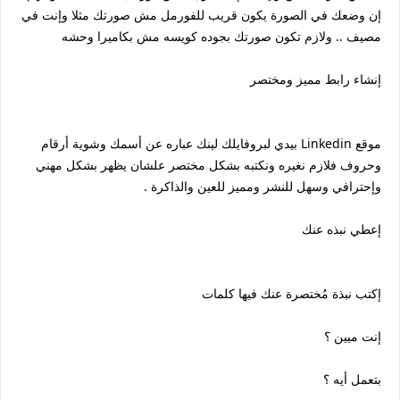
إن وضعك في الصورة يكون قريب للفورمل مش صورتك مثلا وإنت في
مصيف .. ولازم تكون صورتك بجوده كويسه مش بكاميرا وحشه
إنشاء رابط مميز ومختصر
موقع Linkedin بيدي لبروفايلك لينك عباره عن أسمك وشوية أرقام
وحروف فلازم نغيره ونكتبه بشكل مختصر علشان يظهر بشكل مهني
وإحترافي وسهل للنشر ومميز للعين والذاكرة .
إعطي نبذه عنك
إكتب نبذة مُختصرة عنك فيها كلمات
إنت ميين ؟
بتعمل أيه ؟