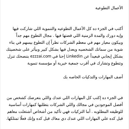
اﻷعمال التطوعية
أكتب في الجزء ده كل الأعمال التطوعيه والتنموية اللي شاركت فيها
وإيه دورك والمدة الزمنية اللي قضتها فيها . مجال التطوع مهم جداً
وبيكون معيار مهم في معظم الشركات نظراً إن التطوع بيسهم في بناء
شوية من سماتك الشخصيه ويعدل فيها بشكل كبير وبيأثر على شخصيتك
بشكل إيجابي فبعيداً عن Linkedin إحنا في ezzzai.com بننصحك تنزل
وتتطوع وتشارك في أقرب جمعية خيرية أو مؤسسة تنموية
أضف المهارات والتذكيات الخاصه بك
في الجزء ده إكتب كل المهارات اللي عندك واللي بتعرضك كشخص من
أفضل الموجودين في مجالك واللي الشركات بتطلبها كمهارات أساسية
للوظيفه المطلوبه . أما التزكيات فهي تأكيد من أشخاص أشتغلت معاهم
قبل كده علي المهارات اللي عندك دي معاك قبل كده وإنك فعلًا تمتلكها.