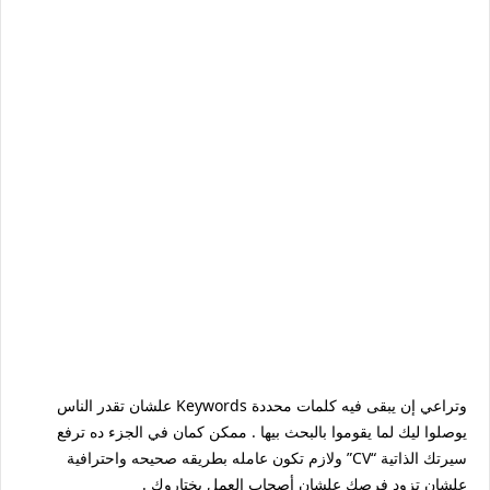
وتراعي إن يبقى فيه كلمات محددة Keywords علشان تقدر الناس
يوصلوا ليك لما يقوموا بالبحث بيها . ممكن كمان في الجزء ده ترفع
سيرتك الذاتية “CV” ولازم تكون عامله بطريقه صحيحه واحترافية
علشان تزود فرصك علشان أصحاب العمل يختاروك .