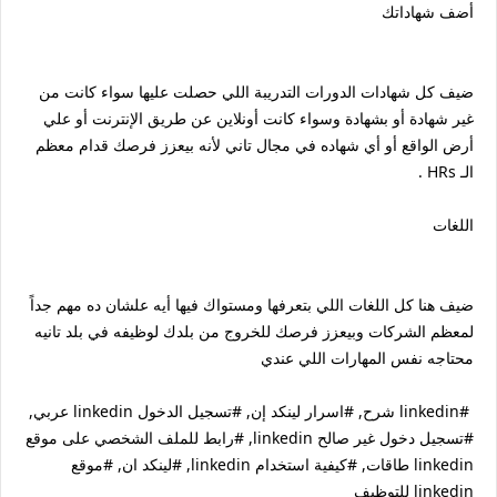
أضف شهاداتك
ضيف كل شهادات الدورات التدريبة اللي حصلت عليها سواء كانت من
غير شهادة أو بشهادة وسواء كانت أونلاين عن طريق الإنترنت أو علي
أرض الواقع أو أي شهاده في مجال تاني لأنه بيعزز فرصك قدام معظم
الـ HRs .
اللغات
ضيف هنا كل اللغات اللي بتعرفها ومستواك فيها أيه علشان ده مهم جداً
لمعظم الشركات وبيعزز فرصك للخروج من بلدك لوظيفه في بلد تانيه
محتاجه نفس المهارات اللي عندي
#linkedin شرح, #اسرار لينكد إن, #تسجيل الدخول linkedin عربي,
#تسجيل دخول غير صالح linkedin, #رابط للملف الشخصي على موقع
linkedin طاقات, #كيفية استخدام linkedin, #لينكد ان, #موقع
linkedin للتوظيف