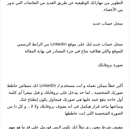
التطوير من مهاراتك الوظيفية عن طريق العديد من النقاشات التي تدور
بين الأعضاء.
سجل حساب جديد
سجل حساب جديد ليك على موقع Linkedin من الرابط الرسمي
للموقع واللي هتلاقيه متاح في جزء المصادر في نهاية المقالة
صورة بروفايلك
أكبر خطأ ممكن تعمله و انت مستخدم لـ LinkedIn انك متبقاش حاطط
صورتك الشخصية .. لما حد بيدخل على بروفايلك و قبل ميقرأ أى كلمة
أول حاجه بتقع عنيه عليها هي صورتك فبيحاول يكون إنطباع عنك
وساعتها بياخد قرار هيكمل فى انه يشوف بروفايلك ولا لا .. و كل دا من
الصورة الشخصية اللى انت حاططها
مفيش شرط معين زي مثلاً إنك تكون لابس فورمل على قد ما هو مهم