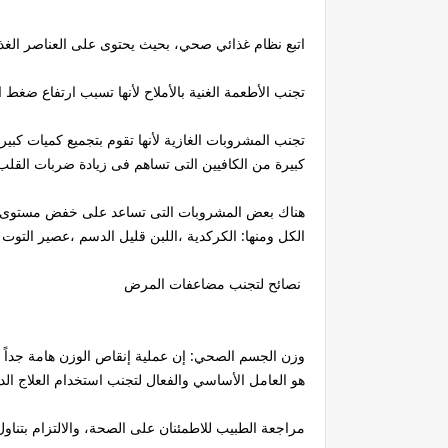
اتبع نظام غذائي صحي، بحيث يحتوى على العناصر الغذائي
تجنب الأطعمة الغنية بالأملاح لأنها تسبب ارتفاع ضغط ا
تجنب المشروبات الغازية لأنها تقوم بتجميع كميات كبي
كبيرة من الكافيين التى تساهم فى زيادة ضربات القلب
هناك بعض المشروبات التى تساعد على خفض مستوى 
الكل ومنها: الكركدية ،اللبن قليل الدسم ،عصير التوت 
نصائح لتجنب مضاعفات المرض
وزن الجسم الصحي: إن عملية إنقاص الوزن هامة جداً
هو العامل الأساسي والفعال لتجنب استخدام العلاج الدو
مراجعة الطبيب للاطمئنان على الصحة، والالتزام بتناول 