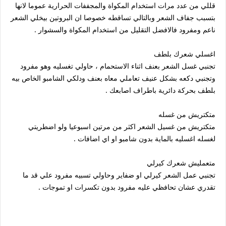
قللي من عدد مرات استخدام المكواة والمجففات الحرارية عموما لانها
بتسبب جفاف الشعر وبالتالي تساقطه خصوصا ان البروتين بيخلي الشعر
ناعم ومفرود فالافضل التقليل من استخدام المكواة والسشوار .
اغسلي شعرك بلطف
تجنبي غسل الشعر بعنف اثناء الاستحمام ، حاولي تغسليه وهو مفرود
وتجنبي دكعه بشكل عنيف تعاملي معاه بعنف ودلكي الشامبو الخاص بيه
بلطف بحركة دائرية باطراف اصابعك .
متكتريش من غسله
متكتريش من غسيل الشعر اكثر من مرتين اسبوعيا ولو اضطريتي
لغسله اغسليه بالماية بدون شامبو او اي اضافات .
متعمليش شعرك كيرلي
تجنبي عمل الشعر كيرلي او ضفاير وحاولي تسبيه مفرود علي قد ما
تقدري عشان تحافظي عليه مفرود بدون تكسرات او تموجات .