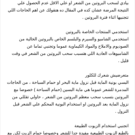
بيادي لسحب البروتين من الشعر او علي الاقل عدم الحصول علي
النتيجة المرضة عشان كده في المقال ده هنقولك عن اهم الحاجات اللي
تتجنبيها اثناء فترة البروتين .
استخدمي المنتجات الخاصة بالبروتين
استخدمي الشامبو والسيرم والبلسم الخاص بالبروتين الخالية من
الصوديوم والاملاح والمواد الكيماوية عموما وتجنبي تماما عن
الشامبوهات العادية اللي هتسبب سحب البروتين من الشعر في وقت
قليل .
متعرضيش شعرك للكلور
البسي بونية الماية قبل نزول ماية البحر او حمام السباحة ، من الحاجات
المدمرة للشعر عموما هي ماية البسين (حمام السباحة ) خصوصا مع
البروتين بتسبب سحب معظم البروتين من الشعر ، حاولي تقللي من
نزول الماية بعد البروتين او استخدام البونية المحكم علي الشعر قبل
النزول .
اتجنبي استخدام الزيوت الطبيعة
بالطبع الزيوت الطبيعية مفيدة جدا للشعر وخصوصا حمام الزيت لكن مع