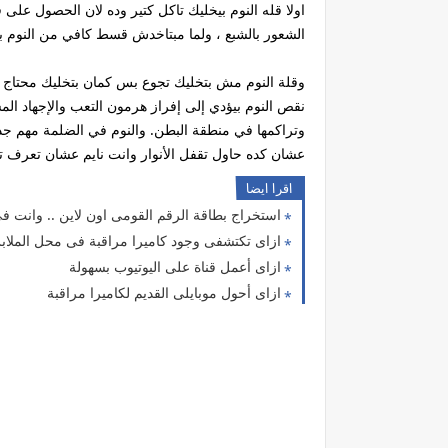
اولا قله النوم بيخليك تاكل كتير وده لان الحصول عل
الشعور بالشبع ، ولما مبتاخدش قسط كافي من النوم بي
وقلة النوم مش بتخليك تجوع بس كمان بتخليك محتاج لل
نقص النوم بيؤدي إلى إفراز هرمون التعب والإجهاد ال
وتراكمها في منطقة البطن. والنوم في الضلمة مهم جدا ل
عشان كده حاول تقفل الأنوار وانت نايم عشان تعرف
اقرا ايضا
استخراج بطاقة الرقم القومى اون لاين .. وانت فى
ازاى تكتشفى وجود كاميرا مراقبة فى محل الملا
ازاى أعمل قناة على اليوتيوب بسهولة
ازاى أحول موبايلى القديم لكاميرا مراقبة