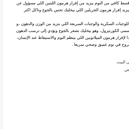
ى قسط كافي من النوم بيزيد من إفراز هرمون اللبتين اللي مسؤول عن
زيد إفراز هرمون الجريلين اللي بيخليك تحس بالجوع وتاكل اكتر
وجبات السكرية والوجبات السريعة اللي بتزيد من الوزن والدهون ،و
مسمى الكورتيزول، وهو بيخليك تشعر بالجوع ويؤدي إلى ترسب الدهون
إفراز هرمون الميلاتونين اللي بينظم النوم والاستيقاظ عند الإنسان،
 تروح في نوم عميق وصحي سريعا .
 البيت
بس