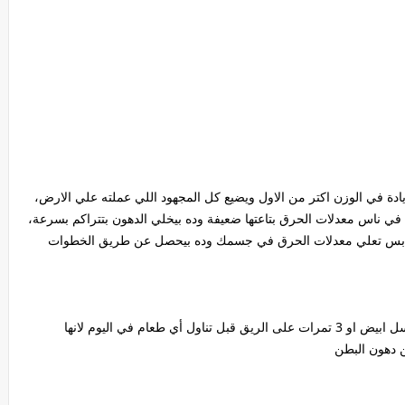
ادة في الوزن اكتر من الاول ويضيع كل المجهود اللي عملته علي الارض،
ي ناس معدلات الحرق بتاعتها ضعيفة وده بيخلي الدهون بتتراكم بسرعة،
يزة بس تعلي معدلات الحرق في جسمك وده بيحصل عن طريق الخطوات
لو عايز تحرق الدهون من غير ماتحس التزم بمعلقة عسل ابيض او 3 تمرات على الريق قبل تناول أي طعام في اليوم لانها
 دهون البطن