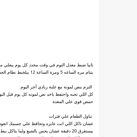
ثانيا ضبط معدل النوم في وقت محدد كل يوم بيعلي مع
بتنام مره الساعه 5 ومرة الساعة 12 بيلخبط نظام الجسم في الحرق ,وبيخلي الجسم يزيد بسهولة
التزم بنص لمونة مع علبة زبادي آخر اليوم
كل اللي تحبه واحتفظ باخد نص لمونه كل يوم قبل النو
حمض قوي علي المعدة
تناول الطعام علي فترات
عشان تاكل اللي انت عايزه وتحافظ علي جسمك اتعود 
بيستغرق 20 دقيقة عشان يحس بالشبع ولما بتا