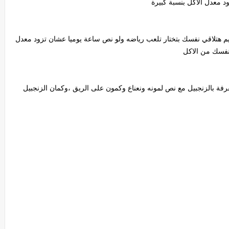
د معدل الأكل بنسبة كبيرة
م هتلاقي نفسك بتختار تلعب رياضه ولو نص ساعة يوميا عشان تزود معدل
فسك من الاكل
ة بالزنجبيل مع نص لمونه ونعناع وكمون على الريق ،وكمان الزنجبيل