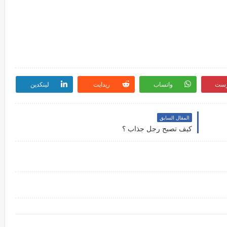
رست
واتساب
ريدايت
لينكدين
المقال السابق
كيف تصبح رجل جذاب ؟