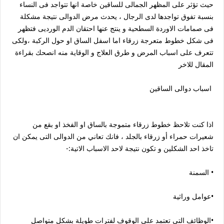
حيث تؤثر على المظهر الجمالى للساقين خاصة انها تتواجد فى النساء
بنسبة تفوق تواجدها لدى الرجال ، يحدث مرض الدوالى نتيجة مشكلة
فى صمامات الاوردة السطحية و ينتج عنها احتقان الدم الورديى فتظهر
فى شكل خطوط متعرجة زرقاء اما اسفل الساق او حول الركبة ،ولكى
تتعرف على اسباب المرض و طرق العلاج و الوقاية منه انصحك بقراءة
المقال للاخر
اسباب دوالى الساقين
اذا كنت تلاحظ خطوط زرقاء متموجة بالساق او الفخذ او بقع من
شعيرات حمراء أو زرقاء بالجلد ، فانك تعاني من الدوالى التى يمكن ان
تاخذ احد الشكلين و تكون نتيجة لاحد الاسباب الاتية:-
• السمنة
•عوامل وراثية
•الوظائف التى تعتمد على الوقوف لفترات طويلة بشكل متواصل