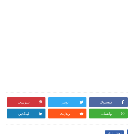
فيسبوك
تويتر
بنترست
واتساب
ريدايت
لينكدين
المقال التالي