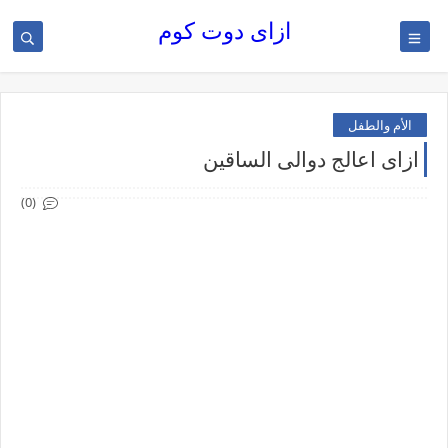
ازاى دوت كوم
الأم والطفل
ازاى اعالج دوالى الساقين
(0)