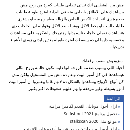
مش من المنطقي انك تبدئي تطلبي طلبات كبيرة من زوج مش
بيساعدك علي الاطلاق ،اطلبي منه في البداية لفترة طويلة طلبات
صغيرة زي انه ياخد الكيس الخاص بالزباله معاه ويرميه او يشتري
طلبات البيت او يحط الاكل ويشيله بعد الاكل وقوليله ان الحاجات دي
هتساعدك تعملي حاجات تانيه بدلها وهتريحك واشكريه علي مساعدتك
وحسسيه دايما ان ده بيبسطك لفترة طويله بعدين ابدئي زودي الأشياء
تدريجيا .
متزوديش سقف توقعاتك
أحيانا اللي بيسبب صدمه للزوجة انها دايما تكون حالمه بزوج مثالي
هيساعدها في كل أمور البيت ونعم ده مش من المستحيل ولكن مش
كل أنواع الأزواج بيساعدوا بالشكل ده لانهم غالبا بيعتبروا ان أمور البيت
أمور بسيطة وغير مرهقة وانهم عليهم ضغوطات اكبر بكتير …
اقرا ايضا
ازاى أحول موبايلى القديم لكاميرا مراقبة
تحميل برنامج Selfishnet 2021
مواقع مثل stalkscan 2020
ازاى أرسل ملف لشخص من غير ما أرفعه على الإنترنت