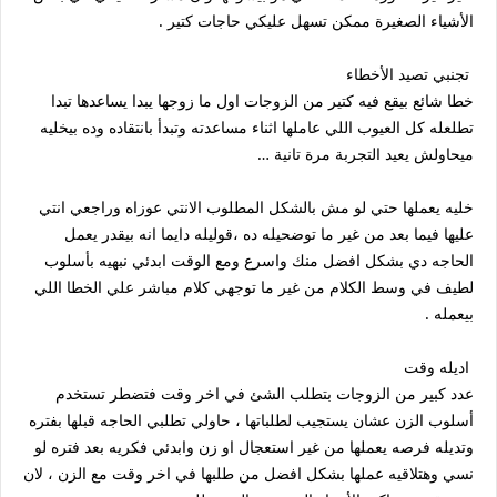
الأشياء الصغيرة ممكن تسهل عليكي حاجات كتير .
تجنبي تصيد الأخطاء
خطا شائع بيقع فيه كتير من الزوجات اول ما زوجها يبدا يساعدها تبدا
تطلعله كل العيوب اللي عاملها اثناء مساعدته وتبدأ بانتقاده وده بيخليه
ميحاولش يعيد التجربة مرة تانية …
خليه يعملها حتي لو مش بالشكل المطلوب الانتي عوزاه وراجعي انتي
عليها فيما بعد من غير ما توضحيله ده ،قوليله دايما انه بيقدر يعمل
الحاجه دي بشكل افضل منك واسرع ومع الوقت ابدئي نبهيه بأسلوب
لطيف في وسط الكلام من غير ما توجهي كلام مباشر علي الخطا اللي
بيعمله .
اديله وقت
عدد كبير من الزوجات بتطلب الشئ في اخر وقت فتضطر تستخدم
أسلوب الزن عشان يستجيب لطلباتها ، حاولي تطلبي الحاجه قبلها بفتره
وتديله فرصه يعملها من غير استعجال او زن وابدئي فكريه بعد فتره لو
نسي وهتلاقيه عملها بشكل افضل من طلبها في اخر وقت مع الزن ، لان