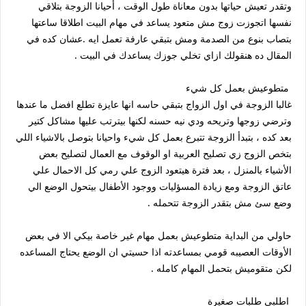
وتقدر تعيش حياتها بدون معاناة طول الوقت ، أحيانا الزوجة بتلاقي
نفسها اتجوزت زوج مش متعود يساعد في مهام البيت اطلاقا ساعتها
بتصاب بنوع من الصدمة ومش بتبقي عارفة تعمل ايه .عشان كده في
المقال ده هنقولك ازاي تخلي جوزك يساعدك في البيت .
متطوعيش بعمل كل شيء
غالبا الزوجة في اول الزواج بتبقي حاسه انها عايزة تطلع افضل ما عندها
وترضي زوجها وتريحه ودي نيه حسنه لكنها بيترتب عليها مشاكل كتير
بعد كده ، بتبدأ الزوجة تتبرع بعمل كل شيء واحيانا بتوصل بالاشياء اللي
بتخص الزوج زي تصليح العربية او الوقوف مع العمال لتصليح بعض
الأشياء بالمنزل ، بعد فترة هيتعود الزوج علي رمي كل الاحمال علي
عاتق الزوجة ومع زيادة المسؤليات ووجود الأطفال بيتحول الوضع الي
وضع سئ مش بتقدر الزوجة تتحمله .
حاولي من البداية متطوعيش بعمل مهام غير خاصة بيكي الا في بعض
الأوقات العصيبه قومي بمساعدته اذا حسيتي ان الوضع يحتاج المساعده
لكن متقوميش بتحمل المهام كامله .
اطلبي طلبات صغيرة