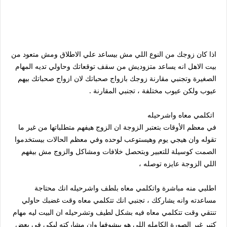
اذا كان زوجك من النوع اللي مش بيساعد علي الاطلاق ومش متعود من
بيت الاهل انه يساعد متزوديش من سقف توقعاتك وحاولي تديه المهام
الصغيرة وتجنبي مقارنة زوجك بازواج صحباتك لان ازواج صحباتك بيهم
عيوب ولكن عيوب مختلفة ، تجنبي المقارنة .
اتكلمي معاه واشرحيله
في معظم الأوقات بتعتبر الزوجة ان الزوج هيفهم متطلباتها من غير ما
تقوله وان هيجي يوم وهيستوعب لوحده وفي معظم الحالات بيستخدموا
الصمت كوسيلة للتعبير وبتحصل خلافات ومشاكل والزوج مش بيفهم
اللي الزوجة عايزه توصله ،
اطلبي منه مباشرة واتكلمي معاه بلطف واشرحيله انك محتاجة
مساعدته وانه يشاركك ، تجنبي انك تتكلمي معاه وقت غضبك حاولي
تنتقي وقت تتكلمي معاه فيه بشكل لطيف وتشرحيله ان البيت ليه مهام
كتير غير الصورة الكامله اللي هو بيشوفها وان مشاركته ليكي في بعض