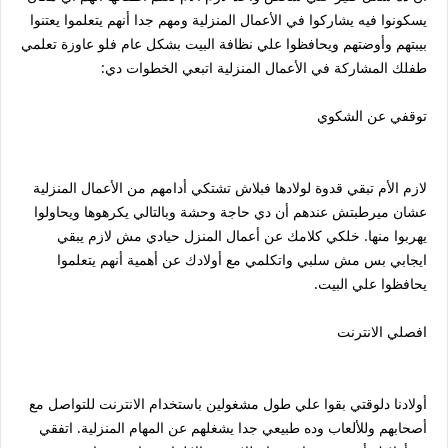
يسكونوا فيه يشاركوا في الأعمال المنزلية ومهم جدا أنهم يتعلموا يعتنوا
بيبتهم وأوضتهم ويحافظوا علي نظافة البيت بشكل عام فلو عاوزة تعلمي
طفلك المشاركة في الأعمال المنزلية اتبعي الخطوات دي:
توقفي عن الشكوي
لازم الأم تبقي قدوة لولادها فبلاش تشتكي أدامهم من الأعمال المنزلية
عشان ميرطبتش عندهم أن دي حاجة وحشة وبالتالي يكرهوها ويحاولوا
يهربوا منها. خلكي كلامك عن أعمال المنزل حيادي مش لازم يبقي
ايجابي بس مش سلبي واتكلمي مع أولادك عن أهمية أنهم يتعلموا
يحافظوا علي البيت.
افصلي الانترنت
أولادنا دلوقتي بقوا علي طول مشغولين باستخدام الانترنت للتواصل مع
أصحابهم وللألعاب وده طبيعي جدا يشغلهم عن المهام المنزلية. اتفقي