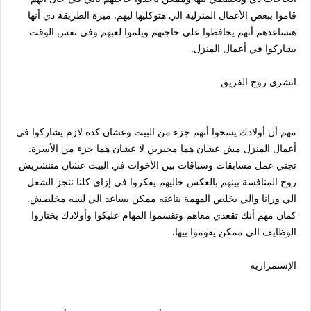
قاموا ببعض الأعمال المنزلية الي هتوكليها ليهم. ميزة الطريقة دي أنها
هتساعدهم أنهم يحافظوا علي حاجتهم ويلموا لعبهم وفي نفس الوقت
يشاركوا في أعمال المنزل.
انشري روح الفريق
مهم أن أولادك يسحوا أنهم جزء من البيت وعشان كدة لازم يشاركوا في
أعمال المنزل مش عشان هما مجبرين لا عشان هما جزء من الأسرة.
تجني عمل مسابقات وسباقات بين الأخوات في البيت عشان متنشريش
روح المنافسة بينهم بالعكس خاليهم يفكروا في إزاي كلنا ننجز الشغل
الي ورانا والي يخلص المهمة بتاعته ممكن يساعد الي لسه مخلصش.
كمان مهم أنك تقعدي معاهم وتقسموا المهام عليكوا وأولادك يختاروا
الوظايف الي ممكن يقوموا بيها.
الإستمرارية