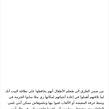
من ضمن الطرق الي هتعلم الأطفال أنهم يحافظوا علي نظافة البيت أنك
لما تلاقيهم أهملوا في إعادة أشيائهم لمكانها زي مثلا سابوا الجزمة في
وسط غرفة المعيشة أو الألعاب لعبوا بيها وملموهاش ممكن أنتي تلمي
الحاجات دي وتحتفظي بيها وممكن ياخدوا حاجتهم تاني في حال أنهم