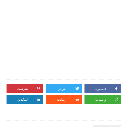
فيسبوك
تويتر
بنترست
واتساب
ريدايت
لينكدين