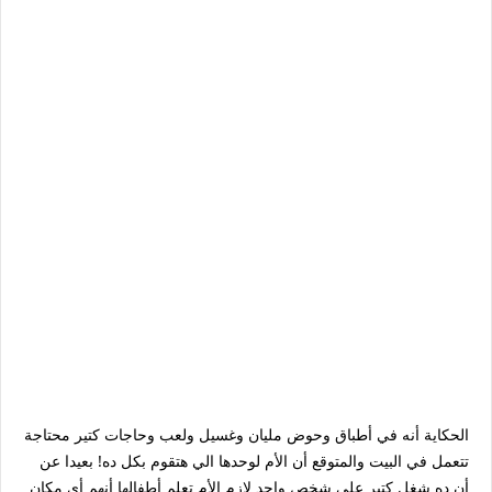
الحكاية أنه في أطباق وحوض مليان وغسيل ولعب وحاجات كتير محتاجة
تتعمل في البيت والمتوقع أن الأم لوحدها الي هتقوم بكل ده! بعيدا عن
أن ده شغل كتير علي شخص واحد لازم الأم تعلم أطفالها أنهم أي مكان