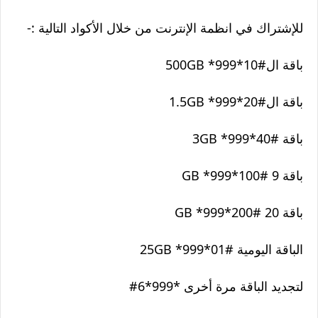
للإشتراك في انظمة الإنترنت من خلال الأكواد التالية :-
باقة ال500GB *999*10#
باقة ال1.5GB *999*20#
باقة 3GB *999*40#
باقة 9 GB *999*100#
باقة 20 GB *999*200#
الباقة اليومية 25GB *999*01#
لتجديد الباقة مرة أخرى *999*6#