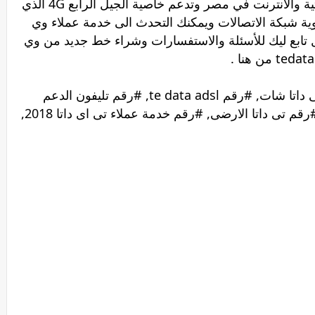
تحاول تقديم أفضل خدمة للمكالمات الصوتية والانترنت في مصر وتدعم خاصية الجيل الرابع 4G الذي
ة شبكة الاتصالات ويمكنك التحدث الى خدمة عملاء وي
ب سنترال تابع ليك للأسئلة والاستفسارات وشراء خط جديد من وي
#ازاي اشتكي تي اي داتا, #خدمة عملاء تى داتا شات, #رقم te data adsl, #رقم تليفون الدعم
الفني تي اي داتا, #رقم تى اى داتا 2018, #رقم تى داتا الارضى, #رقم خدمة عملاء تى اى داتا 2018,