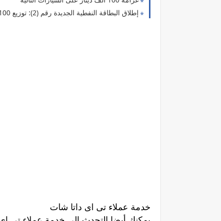
إطلاق البطاقة النفطية الجديدة رقم (2): توزيع 100 لتر نفط أبيض لكل عائلة
خدمة عملاء تى اى داتا شات
يمكنك أيضا التحدث الى خدمة عملاء تى اى