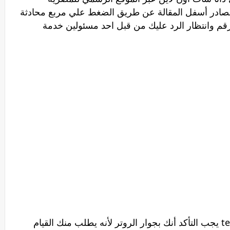
لمصادر أسفل المقالة عن طريق الضغط علي مربع محادثة
لرقم وانتظار الرد عليك من قبل احد مسئولين خدمة
عند الاتصال بخدمة عملاء تي اى داتا te data يجب التأكد أنك بجوار الروتر لأنه يطلب منك القيام