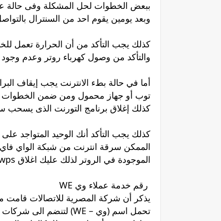
ببعض الخطوات لحل المشكلة وفى حالة عدم
وبعد يومين يقوم احد من السنترال بالتوا
كذلك يجب التأكد من أن الحرارة تعمل للخط
والتأكد من وصول كهرباء روتر وعدم وجود 
أما في حالة بطء الانترنت يجب إيقاف الب
توب أو جهاز محمول ومن ضمن الخطوات التي 
كذلك إغلاق برنامج التورنت الذى يسحب سر
كذلك يجب التأكد أنك الوحيد المتواجد على
الموجودة في الروتر لذلك عليك اغلاق wps والتأكد أنك الوحيد المتواجد على شبكة الواي فاي.
رقم خدمة عملاء وي WE
يذكر أن شركة المصرية للاتصالات قامت م
تحمل اسم (وي – WE) لتنض