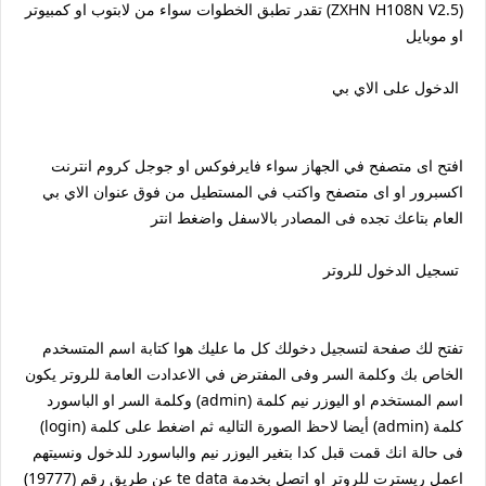
(ZXHN H108N V2.5) تقدر تطبق الخطوات سواء من لابتوب او كمبيوتر
او موبايل
الدخول على الاي بي
افتح اى متصفح في الجهاز سواء فايرفوكس او جوجل كروم انترنت
اكسبرور او اى متصفح واكتب في المستطيل من فوق عنوان الاي بي
العام بتاعك تجده فى المصادر بالاسفل واضغط انتر
تسجيل الدخول للروتر
تفتح لك صفحة لتسجيل دخولك كل ما عليك هوا كتابة اسم المتسخدم
الخاص بك وكلمة السر وفى المفترض في الاعدادت العامة للروتر يكون
اسم المستخدم او اليوزر نيم كلمة (admin) وكلمة السر او الباسورد
كلمة (admin) أيضا لاحظ الصورة التاليه ثم اضغط على كلمة (login)
فى حالة انك قمت قبل كدا بتغير اليوزر نيم والباسورد للدخول ونسيتهم
اعمل ريسترت للروتر او اتصل بخدمة te data عن طريق رقم (19777)